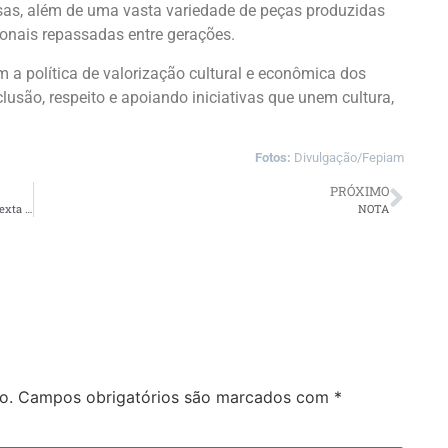
casas, além de uma vasta variedade de peças produzidas
ionais repassadas entre gerações.
 a política de valorização cultural e econômica dos
são, respeito e apoiando iniciativas que unem cultura,
Fotos:
Divulgação/Fepiam
PRÓXIMO
Melody é a atração nacional do Bloco X-Cabloquinho nesta sexta em Manaus
NOTA
o.
Campos obrigatórios são marcados com
*