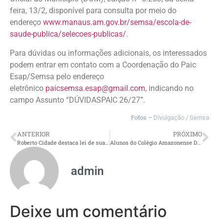
feira, 13/2, disponível para consulta por meio do
endereço
www.manaus.am.gov.br/semsa/escola-de-
saude-publica/selecoes-publicas/
.
Para dúvidas ou informações adicionais, os interessados
podem entrar em contato com a Coordenação do Paic
Esap/Semsa pelo endereço
eletrônico
paicsemsa.esap@gmail.com
, indicando no
campo Assunto “DÚVIDASPAIC 26/27”.
Fotos –
Divulgação / Semsa
ANTERIOR
PRÓXIMO
Roberto Cidade destaca lei de sua autoria que amplia proteção contra arboviroses em meio ao período chuvoso no Amazonas
Alunos do Colégio Amazonense Dom Pedro II iniciam aulas em novo prédio
admin
Deixe um comentário