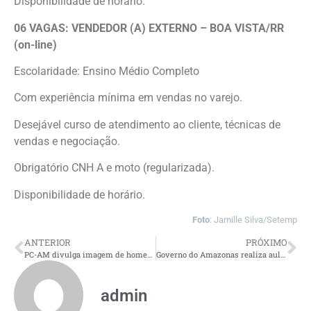
Disponibilidade de horário.
06 VAGAS: VENDEDOR (A) EXTERNO – BOA VISTA/RR
(on-line)
Escolaridade: Ensino Médio Completo
Com experiência mínima em vendas no varejo.
Desejável curso de atendimento ao cliente, técnicas de
vendas e negociação.
Obrigatório CNH A e moto (regularizada).
Disponibilidade de horário.
Foto
: Jamille Silva/Setemp
ANTERIOR
PRÓXIMO
PC-AM divulga imagem de homem procurado por descumprimento de medida protetiva, violação de domicílio e ameaça contra a ex-companheira, em Lábrea
Governo do Amazonas realiza aula inaugural da corrida na Vila Olímpica de Manaus
admin