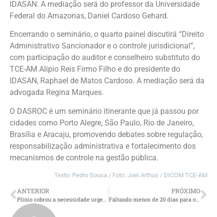
IDASAN. A mediação será do professor da Universidade
Federal do Amazonas, Daniel Cardoso Gehard.
Encerrando o seminário, o quarto painel discutirá “Direito
Administrativo Sancionador e o controle jurisdicional”,
com participação do auditor e conselheiro substituto do
TCE-AM Alípio Reis Firmo Filho e do presidente do
IDASAN, Raphael de Matos Cardoso. A mediação será da
advogada Regina Marques.
O DASROC é um seminário itinerante que já passou por
cidades como Porto Alegre, São Paulo, Rio de Janeiro,
Brasília e Aracaju, promovendo debates sobre regulação,
responsabilização administrativa e fortalecimento dos
mecanismos de controle na gestão pública.
Texto: Pedro Sousa / Foto: Joel Arthus / DICOM TCE-AM
ANTERIOR
PRÓXIMO
Plínio cobrou a necessidade urgente de reformar a Lei de Acesso a Informação (LAI) para acabar com as brechas usadas pelos governo para encobrir informações de aliados
Faltando menos de 20 dias para o fim do prazo, 363 prestações de contas ainda não foram enviadas ao TCE-AM