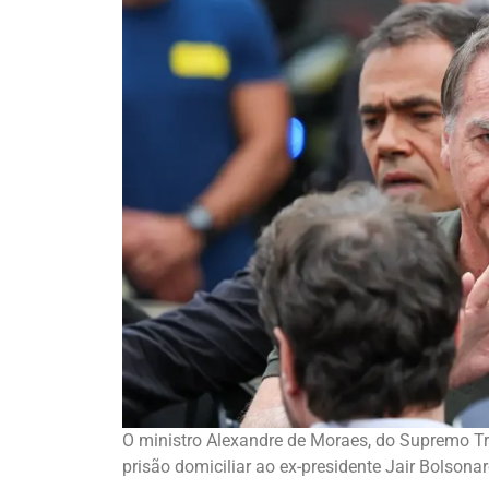
O ministro Alexandre de Moraes, do Supremo Tri
prisão domiciliar ao ex-presidente Jair Bolsona