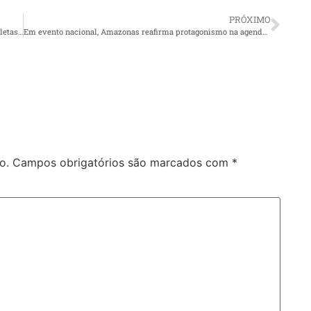
PRÓXIMO
Operação da prefeitura fiscaliza veículos pesados e motocicletas na zona Sul e resulta em 483 abordagens
Em evento nacional, Amazonas reafirma protagonismo na agenda energética do país e atrai novos investimentos estratégicos
o.
Campos obrigatórios são marcados com
*