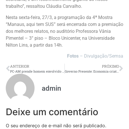
trabalho”, ressaltou Cláudia Carvalho.
Nesta sexta-feira, 27/3, a programação da 4ª Mostra
“Manaus, aqui tem SUS” será encerrada com a premiação
dos melhores relatos, no auditório Professora Vânia
Pimentel – 3° piso – Bloco Unicenter, na Universidade
Nilton Lins, a partir das 14h.
Fotos
– Divulgação/Semsa
ANTERIOR
PRÓXIMO
PC-AM prende homem envolvido na execução a tiros de vítima sequestrada no bairro São José Operário
Governo Presente: Economia criativa ganha força com início da temporada bovina
admin
Deixe um comentário
O seu endereço de e-mail não será publicado.