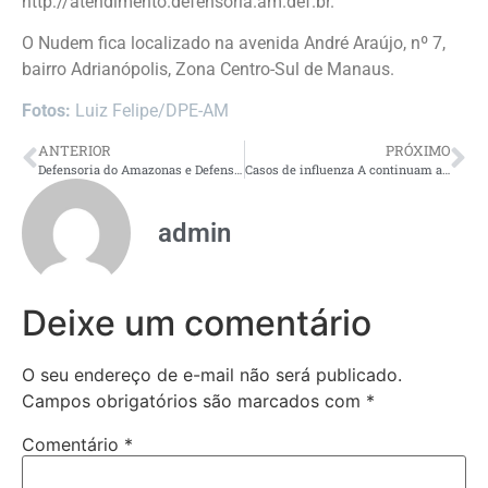
http://atendimento.defensoria.am.def.br.
O Nudem fica localizado na avenida André Araújo, nº 7,
bairro Adrianópolis, Zona Centro-Sul de Manaus.
Fotos:
Luiz Felipe/DPE-AM
ANTERIOR
PRÓXIMO
Defensoria do Amazonas e Defensoria da União ajuízam ação cobrando urgência no fornecimento de fraldas e insumos para pacientes atendidos em casa
Casos de influenza A continuam a crescer no Brasil, diz Fiocruz
admin
Deixe um comentário
O seu endereço de e-mail não será publicado.
Campos obrigatórios são marcados com
*
Comentário
*