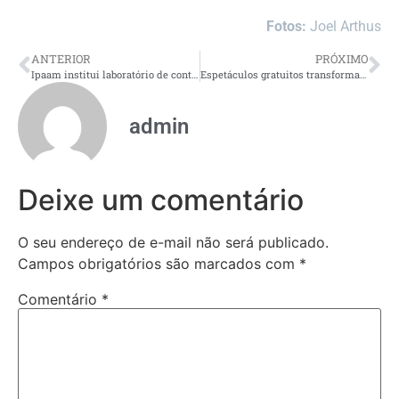
Fotos:
Joel Arthus
ANTERIOR
PRÓXIMO
Ipaam institui laboratório de contraprova para análises ambientais em parceria com a UEA
Espetáculos gratuitos transformam Manaus em palco da potência do circo amazônico com a II CACIRCO
admin
Deixe um comentário
O seu endereço de e-mail não será publicado.
Campos obrigatórios são marcados com
*
Comentário
*