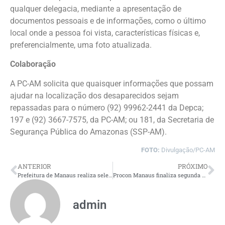
qualquer delegacia, mediante a apresentação de
documentos pessoais e de informações, como o último
local onde a pessoa foi vista, características físicas e,
preferencialmente, uma foto atualizada.
Colaboração
A PC-AM solicita que quaisquer informações que possam
ajudar na localização dos desaparecidos sejam
repassadas para o número (92) 99962-2441 da Depca;
197 e (92) 3667-7575, da PC-AM; ou 181, da Secretaria de
Segurança Pública do Amazonas (SSP-AM).
FOTO:
Divulgação/PC-AM
ANTERIOR
PRÓXIMO
Prefeitura de Manaus realiza seletiva de atletismo da DDZ Leste 1 para a 27ª edição das Municipíadas
Procon Manaus finaliza segunda edição do ‘Mutirão de Atendimento’ na galeria Espírito Santo
admin