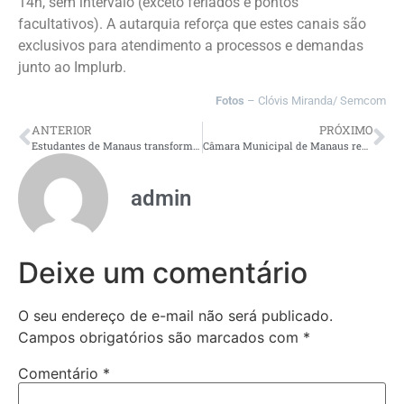
14h, sem intervalo (exceto feriados e pontos
facultativos). A autarquia reforça que estes canais são
exclusivos para atendimento a processos e demandas
junto ao Implurb.
Fotos
– Clóvis Miranda/ Semcom
ANTERIOR
PRÓXIMO
Estudantes de Manaus transformam aulas de química em podcasts e criam rádio escolar, com o apoio do Governo do Amazonas
Câmara Municipal de Manaus realiza Reunião Solene em homenagem à Polícia Civil do Amazonas
admin
Deixe um comentário
O seu endereço de e-mail não será publicado.
Campos obrigatórios são marcados com
*
Comentário
*