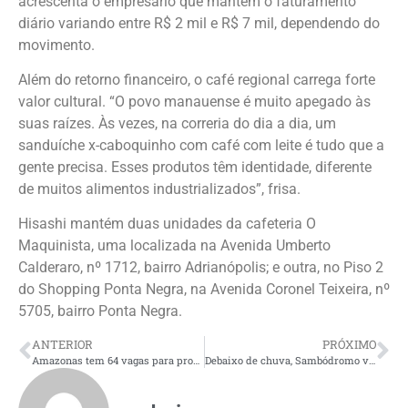
acrescenta o empresário que mantém o faturamento
diário variando entre R$ 2 mil e R$ 7 mil, dependendo do
movimento.
Além do retorno financeiro, o café regional carrega forte
valor cultural. “O povo manauense é muito apegado às
suas raízes. Às vezes, na correria do dia a dia, um
sanduíche x-caboquinho com café com leite é tudo que a
gente precisa. Esses produtos têm identidade, diferente
de muitos alimentos industrializados”, frisa.
Hisashi mantém duas unidades da cafeteria O
Maquinista, uma localizada na Avenida Umberto
Calderaro, nº 1712, bairro Adrianópolis; e outra, no Piso 2
do Shopping Ponta Negra, na Avenida Coronel Teixeira, nº
5705, bairro Ponta Negra.
ANTERIOR
PRÓXIMO
Amazonas tem 64 vagas para programa de Estágio esta semana, informa CIEE
Debaixo de chuva, Sambódromo vira arena na abertura do Bar do Boi Caprichoso em Manaus