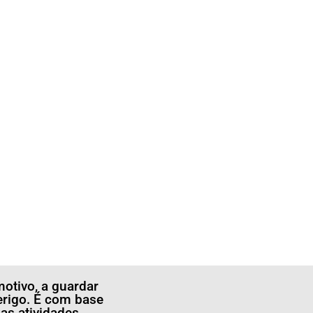
otivo, a guardar
erigo. É com base
s atividades.