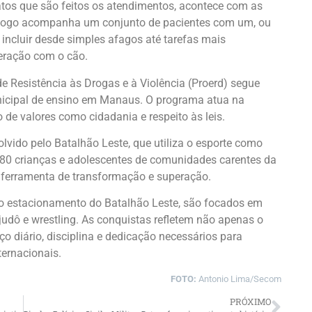
atos que são feitos os atendimentos, acontece com as
ólogo acompanha um conjunto de pacientes com um, ou
incluir desde simples afagos até tarefas mais
eração com o cão.
e Resistência às Drogas e à Violência (Proerd) segue
icipal de ensino em Manaus. O programa atua na
 de valores como cidadania e respeito às leis.
lvido pelo Batalhão Leste, que utiliza o esporte como
e 80 crianças e adolescentes de comunidades carentes da
 ferramenta de transformação e superação.
no estacionamento do Batalhão Leste, são focados em
, judô e wrestling. As conquistas refletem não apenas o
o diário, disciplina e dedicação necessários para
ternacionais.
FOTO:
Antonio Lima/Secom
PRÓXIMO