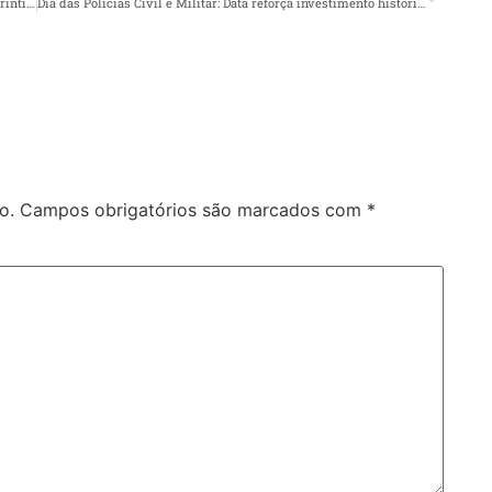
Garantido lota Sambódromo com o lançamento do álbum ‘Parintins: Portal do Encantamento’
Dia das Polícias Civil e Militar: Data reforça investimento histórico no efetivo e avanços na segurança no Amazonas
o.
Campos obrigatórios são marcados com
*