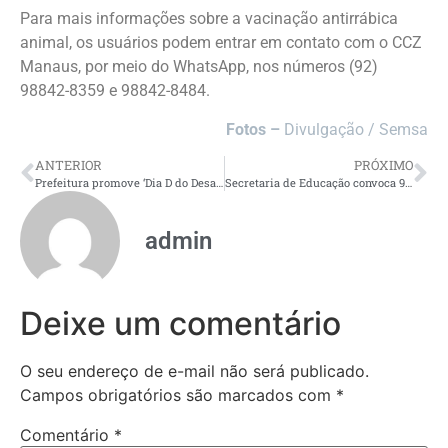
Para mais informações sobre a vacinação antirrábica
animal, os usuários podem entrar em contato com o CCZ
Manaus, por meio do WhatsApp, nos números (92)
98842-8359 e 98842-8484.
Fotos –
Divulgação / Semsa
ANTERIOR
PRÓXIMO
Prefeitura promove ‘Dia D do Desafio Saudável’ no Cmei Padre Cláudio Dalbon e incentiva bons hábitos alimentares e exercícios físicos
Secretaria de Educação convoca 98 candidatos aprovados no PSS para atuação no interior e áreas indígenas
admin
Deixe um comentário
O seu endereço de e-mail não será publicado.
Campos obrigatórios são marcados com
*
Comentário
*