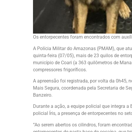
Os entorpecentes foram encontrados com auxílio 
A Polícia Militar do Amazonas (PMAM), que at
quinta-feira (07/05), mais de 23 quilos de en
município de Coari (a 363 quilômetros de Manau
compressores frigoríficos.
A apreensão foi registrada, por volta da 0h45,
Mais Segura, coordenada pela Secretaria de S
Banzeiro.
Durante a ação, a equipe policial que integra a 
policial Íris, a presença de entorpecentes no s
“Ao serem abertos os cilindros, foram encontr
entorpecentes de pasta-base de cocaína, que t