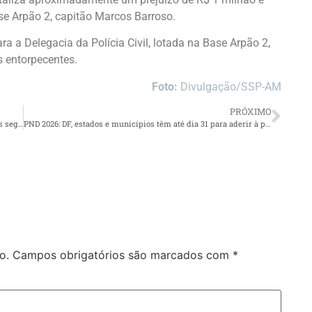
se Arpão 2, capitão Marcos Barroso.
a a Delegacia da Polícia Civil, lotada na Base Arpão 2,
s entorpecentes.
Foto:
Divulgação/SSP-AM
PRÓXIMO
Procon-AM orienta consumidores sobre como fazer compras seguras para o Dia das Mães
PND 2026: DF, estados e municípios têm até dia 31 para aderir à prova
o.
Campos obrigatórios são marcados com
*