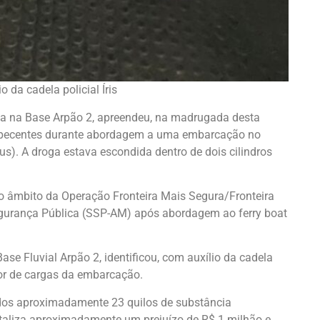
da cadela policial Íris
ua na Base Arpão 2, apreendeu, na madrugada desta
torpecentes durante abordagem a uma embarcação no
s). A droga estava escondida dentro de dois cilindros
 no âmbito da Operação Fronteira Mais Segura/Fronteira
egurança Pública (SSP-AM) após abordagem ao ferry boat
Base Fluvial Arpão 2, identificou, com auxílio da cadela
etor de cargas da embarcação.
ados aproximadamente 23 quilos de substância
otaliza aproximadamente um prejuízo de R$ 1 milhão e