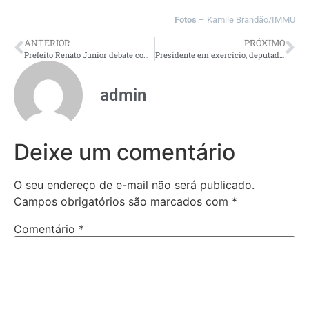
Fotos
– Kamile Brandão/IMMU
ANTERIOR
PRÓXIMO
Prefeito Renato Junior debate com setor produtivo soluções que estimulem a economia da capital durante encontro na Associação Comercial do Amazonas
Presidente em exercício, deputado Adjuto Afonso recebe visita da conselheira Yara Lins e conselheiro Josué Neto
admin
Deixe um comentário
O seu endereço de e-mail não será publicado.
Campos obrigatórios são marcados com
*
Comentário
*