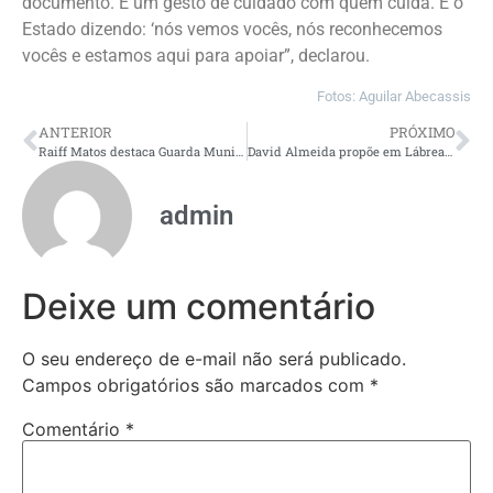
documento. É um gesto de cuidado com quem cuida. É o
Estado dizendo: ‘nós vemos vocês, nós reconhecemos
vocês e estamos aqui para apoiar”, declarou.
Fotos: Aguilar Abecassis
ANTERIOR
PRÓXIMO
Raiff Matos destaca Guarda Municipal e defende escola cívica
David Almeida propõe em Lábrea apoio de até R$ 50 mil para reforma de barcos de pescadores
admin
Deixe um comentário
O seu endereço de e-mail não será publicado.
Campos obrigatórios são marcados com
*
Comentário
*