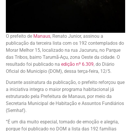
O prefeito de
Manaus
, Renato Junior, assinou a
publicação da terceira lista com os 192 contemplados do
Morar Melhor 15, localizado na rua Jacururu, no Parque
das Tribos, bairro Tarumã-Açu, zona Oeste da cidade. O
resultado foi publicado na
edição nº 6.309
, do Diário
Oficial do Município (DOM), dessa terça-feira, 12/5.
Durante assinatura da publicação, o prefeito reforçou que
a iniciativa integra o maior programa habitacional já
estruturado pela Prefeitura de Manaus, por meio da
Secretaria Municipal de Habitação e Assuntos Fundiários
(Semhaf).
“É um dia muito especial, tomado de emoção e alegria,
porque foi publicado no DOM a lista das 192 famílias