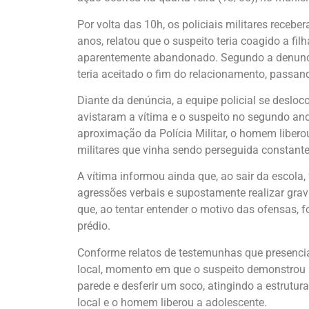
Por volta das 10h, os policiais militares recebe
anos, relatou que o suspeito teria coagido a fi
aparentemente abandonado. Segundo a denunci
teria aceitado o fim do relacionamento, passan
Diante da denúncia, a equipe policial se deslo
avistaram a vítima e o suspeito no segundo and
aproximação da Polícia Militar, o homem liberou
militares que vinha sendo perseguida constant
A vítima informou ainda que, ao sair da escola,
agressões verbais e supostamente realizar grav
que, ao tentar entender o motivo das ofensas, 
prédio.
Conforme relatos de testemunhas que presencia
local, momento em que o suspeito demonstrou n
parede e desferir um soco, atingindo a estrutur
local e o homem liberou a adolescente.