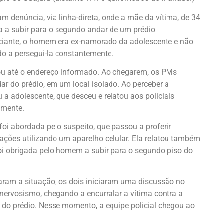
ram denúncia, via linha-direta, onde a mãe da vítima, de 34
lha a subir para o segundo andar de um prédio
ante, o homem era ex-namorado da adolescente e não
do a persegui-la constantemente.
cou até o endereço informado. Ao chegarem, os PMs
ar do prédio, em um local isolado. Ao perceber a
 a adolescente, que desceu e relatou aos policiais
emente.
 foi abordada pelo suspeito, que passou a proferir
ações utilizando um aparelho celular. Ela relatou também
foi obrigada pelo homem a subir para o segundo piso do
ram a situação, os dois iniciaram uma discussão no
ervosismo, chegando a encurralar a vítima contra a
a do prédio. Nesse momento, a equipe policial chegou ao