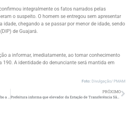
 confirmou integralmente os fatos narrados pelas
deram o suspeito. O homem se entregou sem apresentar
ira idade, chegando a se passar por menor de idade, sendo
 (DIP) de Guajará.
ação a informar, imediatamente, ao tomar conhecimento
a 190. A identidade do denunciante será mantida em
Foto:
Divulgação/ PMAM
PRÓXIMO
PC-AM divulga imagem de dois homens procurados por roubo a uma rota industrial, no bairro Alvorada
Prefeitura informa que elevador da Estação de Transferência São Jorge está inoperante temporariamente devido à furto de componentes