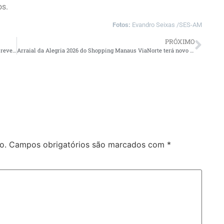
os.
Fotos:
Evandro Seixas /SES-AM
PRÓXIMO
Dia Mundial da Hipertensão: hábitos saudáveis ajudam na prevenção e controle da doença, alertam especialistas
Arraial da Alegria 2026 do Shopping Manaus ViaNorte terá novo espaço e um mês de programação gratuita em Manaus
o.
Campos obrigatórios são marcados com
*