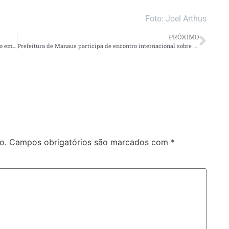
Foto: Joel Arthus
PRÓXIMO
FVS-RCP fortalece produção científica e conquista aprovação em chamada nacional do CNPq
Prefeitura de Manaus participa de encontro internacional sobre revitalização de áreas centrais
o.
Campos obrigatórios são marcados com
*