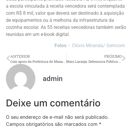
a escola vinculada à receita vencedora será contemplada
com R$ 8 mil, valor que deverá ser destinado à aquisição
de equipamentos ou à melhoria da infraestrutura da
cozinha escolar. As 55 receitas vencedoras também serão
reunidas em um e-book digital.
Fotos
– Clóvis Miranda/ Semcom
ANTERIOR
PRÓXIMO
Com apoio da Prefeitura de Manaus, Liga Independente dos Grupos Folclóricos realiza ‘Arraial da Economia Criativa’ na Ponta Negra
Maio Laranja: Defensoria Pública acompanha denúncias de violência sexual contra crianças e adolescentes e intensifica rede de proteção
admin
Deixe um comentário
O seu endereço de e-mail não será publicado.
Campos obrigatórios são marcados com
*