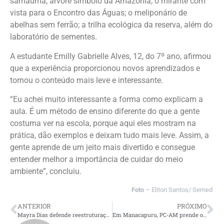
samaúma, árvore símbolo da Amazônia; o mirante com
vista para o Encontro das Águas; o meliponário de
abelhas sem ferrão; a trilha ecológica da reserva, além do
laboratório de sementes.
A estudante Emilly Gabrielle Alves, 12, do 7º ano, afirmou
que a experiência proporcionou novos aprendizados e
tornou o conteúdo mais leve e interessante.
“Eu achei muito interessante a forma como explicam a
aula. É um método de ensino diferente do que a gente
costuma ver na escola, porque aqui eles mostram na
prática, dão exemplos e deixam tudo mais leve. Assim, a
gente aprende de um jeito mais divertido e consegue
entender melhor a importância de cuidar do meio
ambiente”, concluiu.
Foto
– Eliton Santos/ Semed
ANTERIOR
PRÓXIMO
Mayra Dias defende reestruturação do PAC de Parintins para ampliar emissão de RG no município
Em Manacapuru, PC-AM prende obreiro de igreja por aliciamento e estupro de vulnerável contra criança