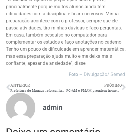
principalmente porque muitos alunos ainda têm
dificuldades com a disciplina e ficam nervosos. Minha
preparação acontece com o professor, sempre que ele
passa atividades, tiro minhas dúvidas e faço perguntas.
Em casa, também pesquiso no computador para
complementar os estudos e faço anotações no caderno.
Tenho um pouco de dificuldade em aprender matemática,
mas essa preparação ajuda muito e me deixa mais
confiante, apesar da ansiedade”, disse.
Foto
– Divulgação/ Semed
ANTERIOR
PRÓXIMO
Prefeitura de Manaus reforça iluminação pública nas ruas da Copa e amplia segurança no Morro da Liberdade
PC-AM e PMAM prendem homem indígena por estupro de vulnerável, cárcere privado e abandono intelectual da filha-neta
admin
Deixe um comentário