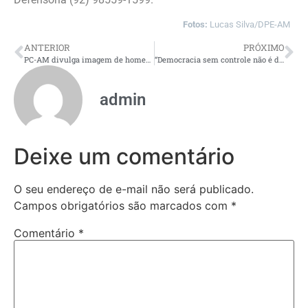
Fotos:
Lucas Silva/DPE-AM
ANTERIOR
PRÓXIMO
PC-AM divulga imagem de homem procurado por matar jovem com chave de fenda no bairro Gilberto Mestrinho
“Democracia sem controle não é democracia”, diz ministro do STJ em seminário no TCE-AM
admin
Deixe um comentário
O seu endereço de e-mail não será publicado.
Campos obrigatórios são marcados com
*
Comentário
*