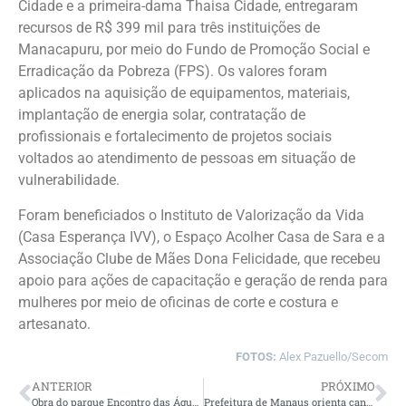
Cidade e a primeira-dama Thaisa Cidade, entregaram
recursos de R$ 399 mil para três instituições de
Manacapuru, por meio do Fundo de Promoção Social e
Erradicação da Pobreza (FPS). Os valores foram
aplicados na aquisição de equipamentos, materiais,
implantação de energia solar, contratação de
profissionais e fortalecimento de projetos sociais
voltados ao atendimento de pessoas em situação de
vulnerabilidade.
Foram beneficiados o Instituto de Valorização da Vida
(Casa Esperança IVV), o Espaço Acolher Casa de Sara e a
Associação Clube de Mães Dona Felicidade, que recebeu
apoio para ações de capacitação e geração de renda para
mulheres por meio de oficinas de corte e costura e
artesanato.
FOTOS:
Alex Pazuello/Secom
ANTERIOR
PRÓXIMO
Obra do parque Encontro das Águas Rosa Almeida da prefeitura ganha novo anel na cúpula da Oca Niemeyer e rampa de acesso a restaurante
Prefeitura de Manaus orienta candidatos sobre aplicação da prova do concurso da Guarda Municipal neste domingo