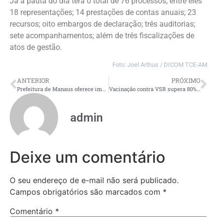
Já a pauta do dia terá o total de 76 processos, entre eles
18 representações; 14 prestações de contas anuais; 23
recursos; oito embargos de declaração; três auditorias;
sete acompanhamentos; além de três fiscalizações de
atos de gestão.
Foto: Joel Arthus / DICOM TCE-AM
ANTERIOR
PRÓXIMO
Prefeitura de Manaus oferece implante subdérmico contraceptivo em 25 unidades de saúde
Vacinação contra VSR supera 80% de cobertura entre gestantes no Amazonas, informa FVS-RCP
admin
Deixe um comentário
O seu endereço de e-mail não será publicado.
Campos obrigatórios são marcados com
*
Comentário
*