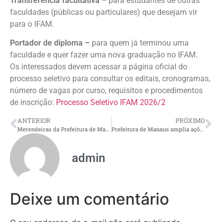
Transferência facultativa –
para estudantes de outras
faculdades (públicas ou particulares) que desejam vir
para o IFAM.
Portador de diploma –
para quem já terminou uma
faculdade e quer fazer uma nova graduação no IFAM.
Os interessados devem acessar a página oficial do
processo seletivo para consultar os editais, cronogramas,
número de vagas por curso, requisitos e procedimentos
de inscrição:
Processo Seletivo IFAM 2026/2
ANTERIOR
PRÓXIMO
Merendeiras da Prefeitura de Manaus celebram papel no aprendizado e disputam prêmio nacional de alimentação escolar
Prefeitura de Manaus amplia ações ambientais e recolhe mais de 78 mil pneus descartados irregularmente em 2026
admin
Deixe um comentário