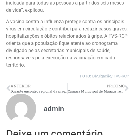
indicada para todas as pessoas a partir dos seis meses
de vida”, explicou.
A vacina contra a influenza protege contra os principais
vírus em circulação e contribui para reduzir casos graves,
hospitalizações e óbitos relacionados à gripe. A FVS-RCP
orienta que a população fique atenta ao cronograma
divulgado pelas secretarias municipais de saúde,
responsáveis pela execução da vacinação em cada
território.
FOTO:
Divulgação/ FVS-RCP
ANTERIOR
PRÓXIMO
Durante encontro regional da magistratura, governador Roberto Cidade destaca união entre os poderes para o desenvolvimento da Amazônia
Câmara Municipal de Manaus realiza primeira reunião da comissão de atualização da URV
admin
Deixe um comentário