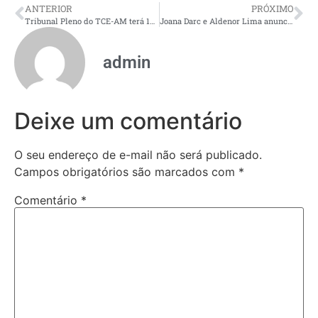
ANTERIOR
PRÓXIMO
Tribunal Pleno do TCE-AM terá 142 processos em julgamento na sessão desta terça-feira (2)
Joana Darc e Aldenor Lima anunciam “ExpediCÃO BR-319” e reforçam defesa da rodovia como eixo de integração do Amazonas
admin
Deixe um comentário
O seu endereço de e-mail não será publicado.
Campos obrigatórios são marcados com
*
Comentário
*