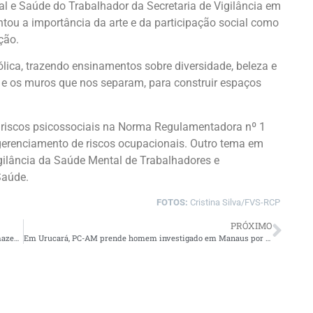
 e Saúde do Trabalhador da Secretaria de Vigilância em
tou a importância da arte e da participação social como
ção.
ólica, trazendo ensinamentos sobre diversidade, beleza e
a e os muros que nos separam, para construir espaços
riscos psicossociais na Norma Regulamentadora nº 1
 gerenciamento de riscos ocupacionais. Outro tema em
igilância da Saúde Mental de Trabalhadores e
Saúde.
FOTO
S
:
Cristina Silva/FVS-RCP
PRÓXIMO
Polícia Civil prende professor de jiu-jitsu por produção, armazenamento e compartilhamento de material pornográfico
Em Urucará, PC-AM prende homem investigado em Manaus por estupro de vulnerável contra criança