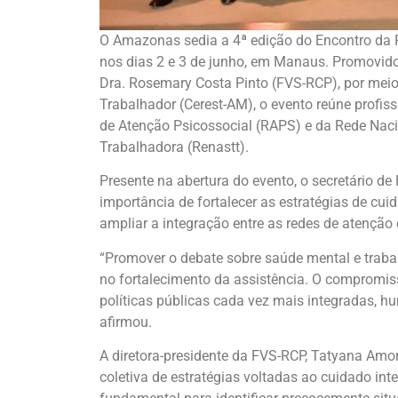
O Amazonas sedia a 4ª edição do Encontro da R
nos dias 2 e 3 de junho, em Manaus. Promovi
Dra. Rosemary Costa Pinto (FVS-RCP), por meio
Trabalhador (Cerest-AM), o evento reúne profiss
de Atenção Psicossocial (RAPS) e da Rede Naci
Trabalhadora (Renastt).
Presente na abertura do evento, o secretário de 
importância de fortalecer as estratégias de cu
ampliar a integração entre as redes de atenção e
“Promover o debate sobre saúde mental e trabal
no fortalecimento da assistência. O compromi
políticas públicas cada vez mais integradas, h
afirmou.
A diretora-presidente da FVS-RCP, Tatyana Amor
coletiva de estratégias voltadas ao cuidado int