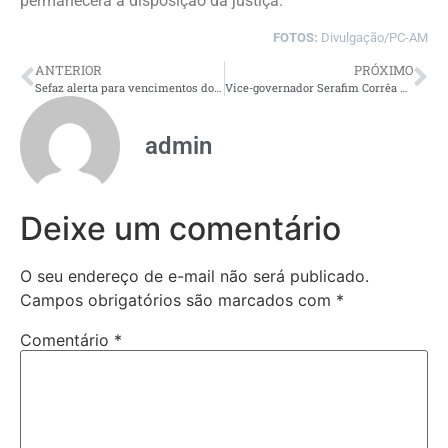
permanecerá à disposição da justiça.
FOTOS:
Divulgação/PC-AM
ANTERIOR
PRÓXIMO
Sefaz alerta para vencimentos do IPVA 2026 de veículos com placas finais 4, 5 e 6
Vice-governador Serafim Corrêa destaca aproximação da Justiça com a população na inauguração do Fórum Desembargador Azarias Menescal de Vasconcelos
admin
Deixe um comentário
O seu endereço de e-mail não será publicado.
Campos obrigatórios são marcados com
*
Comentário
*