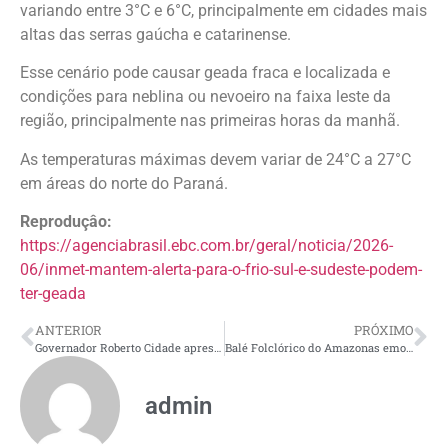
variando entre 3°C e 6°C, principalmente em cidades mais
altas das serras gaúcha e catarinense.
Esse cenário pode causar geada fraca e localizada e
condições para neblina ou nevoeiro na faixa leste da
região, principalmente nas primeiras horas da manhã.
As temperaturas máximas devem variar de 24°C a 27°C
em áreas do norte do Paraná.
Reproduçâo:
https://agenciabrasil.ebc.com.br/geral/noticia/2026-
06/inmet-mantem-alerta-para-o-frio-sul-e-sudeste-podem-
ter-geada
ANTERIOR
PRÓXIMO
Governador Roberto Cidade apresenta modelo inteligente de segurança pública ao governador de Rondônia
Balé Folclórico do Amazonas emociona público com o espetáculo ‘I Kama Iaba’ no Teatro Amazonas
admin