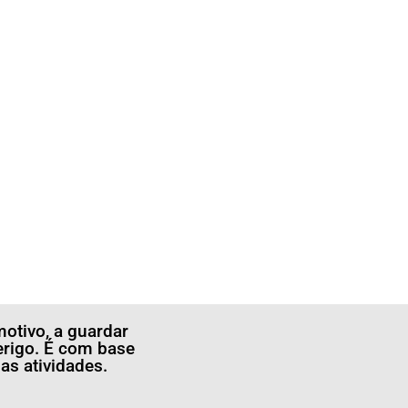
otivo, a guardar
erigo. É com base
s atividades.