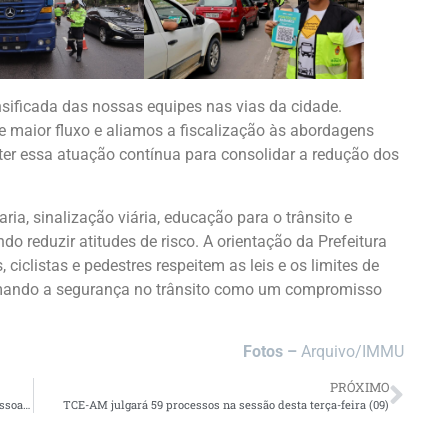
nsificada das nossas equipes nas vias da cidade.
 maior fluxo e aliamos a fiscalização às abordagens
er essa atuação contínua para consolidar a redução dos
a, sinalização viária, educação para o trânsito e
do reduzir atitudes de risco. A orientação da Prefeitura
ciclistas e pedestres respeitem as leis e os limites de
irmando a segurança no trânsito como um compromisso
Fotos –
Arquivo/IMMU
PRÓXIMO
Junho Violeta: PC-AM reforça combate à violência contra pessoas idosas e incentiva denúncias
TCE-AM julgará 59 processos na sessão desta terça-feira (09)