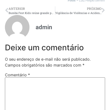
Fotos –
Luiz Felipe/Seminf
ANTERIOR
PRÓXIMO
Bumbá Fest Kids reúne grande público e consolida sucesso entre as crianças em Parintins
Vigilância de Violências e Acidentes é tema de oficina na Maternidade Azilda Marreiro
admin
Deixe um comentário
O seu endereço de e-mail não será publicado.
Campos obrigatórios são marcados com
*
Comentário
*