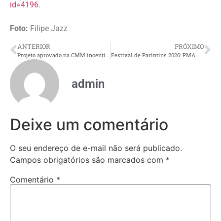
id=4196
.
Foto:
Filipe Jazz
ANTERIOR
PRÓXIMO
Projeto aprovado na CMM incentiva ambientes mais acessíveis e acolhedores em condomínios
Festival de Parintins 2026: PMAM realiza reunião de alinhamento operacional para definir ações de segurança
admin
Deixe um comentário
O seu endereço de e-mail não será publicado.
Campos obrigatórios são marcados com
*
Comentário
*