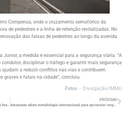
airro Compensa, onde o cruzamento semafórico da
ixa de pedestres e a linha de retenção revitalizadas. No
 renovação das faixas de pedestres ao longo da avenida
a Junior, a medida é essencial para a segurança viária. “A
 condutor, disciplinar o tráfego e garantir mais segurança
 ajudam a reduzir conflitos nas vias e contribuem
 graves e fatais na cidade”, concluiu.
Fotos
– Divulgação/IMMU
PRÓXIMO
Neymar vai a campo pela primeira vez em treino da seleção brasileira
Amazonas adota metodologia internacional para aprimorar resposta a eventos de saúde pública