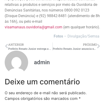
relativas a produtos e serviços por meio da Ouvidoria de
Denúncias Sanitárias, nos números 0800 092 0123
(Disque Denúncia) e (92) 98842-8481 (atendimento de 8h
às 16h), ou pelo e-mail
visamanaus.ouvidoria@gmail.com
(em qualquer horário).
Fotos
– Divulgação/Semsa
ANTERIOR
PRÓXIMO
Prefeito Renato Junior entrega a USF Santos Dumont e amplia atendimento de saúde para 25 mil pessoas na zona Centro-Oeste de Manaus
Prefeito Renato Junior anuncia nova convocação de mais de 90 profissionais de saúde para reforçar a rede municipal de Manaus
admin
Deixe um comentário
O seu endereço de e-mail não será publicado.
Campos obrigatórios são marcados com
*