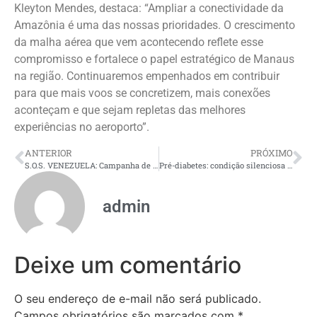
Kleyton Mendes, destaca: “Ampliar a conectividade da
Amazônia é uma das nossas prioridades. O crescimento
da malha aérea que vem acontecendo reflete esse
compromisso e fortalece o papel estratégico de Manaus
na região. Continuaremos empenhados em contribuir
para que mais voos se concretizem, mais conexões
aconteçam e que sejam repletas das melhores
experiências no aeroporto”.
ANTERIOR
PRÓXIMO
S.O.S. VENEZUELA: Campanha de solidariedade é intensificada no Mercado de Origem da Amazônia para ajudar vítimas de terremoto
Pré-diabetes: condição silenciosa pode ser revertida antes de evoluir para diabetes tipo 2
admin
Deixe um comentário
O seu endereço de e-mail não será publicado.
Campos obrigatórios são marcados com
*