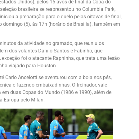
Estados Unidos), pelos 16 avos de final da Copa do
a seleção brasileira se reapresentou no Columbia Park,
niciou a preparação para o duelo pelas oitavas de final,
 domingo (5), às 17h (horário de Brasília), também em
inutos da atividade no gramado, que reuniu os
lém dos volantes Danilo Santos e Fabinho, que
A exceção foi o atacante Raphinha, que trata uma lesão
inha viajado para Houston.
té Carlo Ancelotti se aventurou com a bola nos pés,
ica e fazendo embaixadinhas. O treinador, vale
ália em duas Copas do Mundo (1986 e 1990), além de
a Europa pelo Milan.