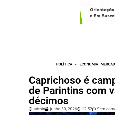
POLÍTICA
ECONOMIA
MERCAD
Caprichoso é camp
de Parintins com 
décimos
admin
junho 30, 2026
12:52
Sem come