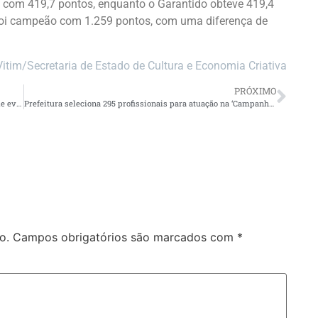
 com 419,7 pontos, enquanto o Garantido obteve 419,4
oi campeão com 1.259 pontos, com uma diferença de
Vitim/Secretaria de Estado de Cultura e Economia Criativa
PRÓXIMO
Pré-diabetes: condição silenciosa pode ser revertida antes de evoluir para diabetes tipo 2
Prefeitura seleciona 295 profissionais para atuação na ‘Campanha de Vacinação Antirrábica Animal de 2026’
o.
Campos obrigatórios são marcados com
*