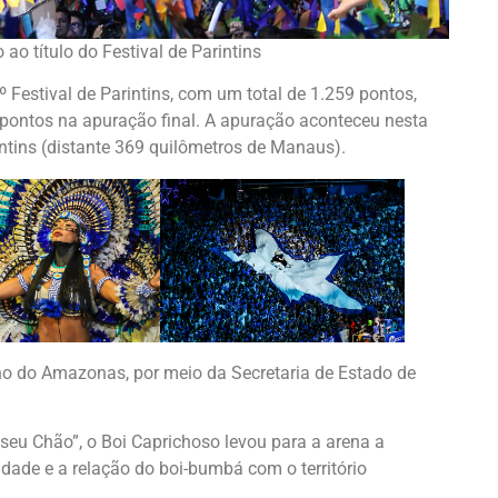
ao título do Festival de Parintins
Festival de Parintins, com um total de 1.259 pontos,
pontos na apuração final. A apuração aconteceu nesta
tins (distante 369 quilômetros de Manaus).
rno do Amazonas, por meio da Secretaria de Estado de
eu Chão”, o Boi Caprichoso levou para a arena a
dade e a relação do boi-bumbá com o território