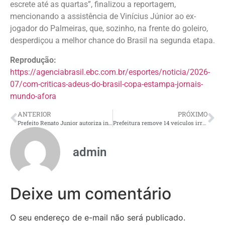
escrete até as quartas”, finalizou a reportagem,
mencionando a assistência de Vinícius Júnior ao ex-
jogador do Palmeiras, que, sozinho, na frente do goleiro,
desperdiçou a melhor chance do Brasil na segunda etapa.
Reprodução:
https://agenciabrasil.ebc.com.br/esportes/noticia/2026-
07/com-criticas-adeus-do-brasil-copa-estampa-jornais-
mundo-afora
ANTERIOR
PRÓXIMO
Prefeito Renato Junior autoriza início das obras de complexo esportivo no Jorge Teixeira e garante um novo espaço de convivência para mais de 113 mil pessoas
Prefeitura remove 14 veículos irregulares e registra 74 autuações neste domingo, 5/7
admin
Deixe um comentário
O seu endereço de e-mail não será publicado.