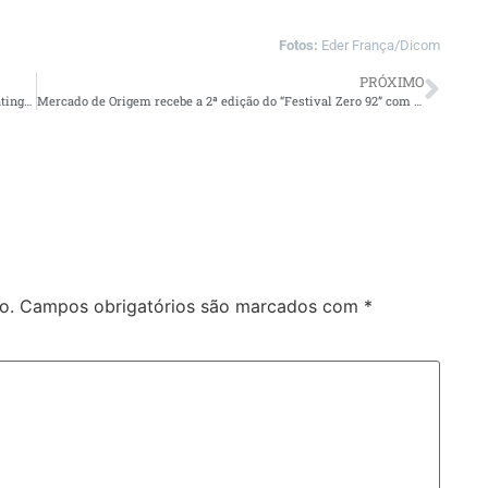
Fotos:
Eder França/Dicom
PRÓXIMO
TCE-AM rejeita representação contra prefeito e vice de Tabatinga por falta de provas
Mercado de Origem recebe a 2ª edição do “Festival Zero 92” com proposta que une música e economia criativa
o.
Campos obrigatórios são marcados com
*