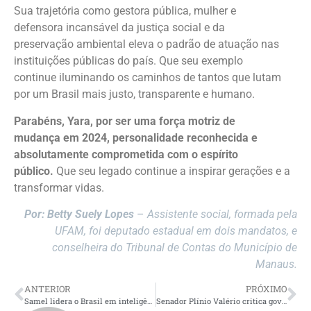
Sua trajetória como gestora pública, mulher e
defensora incansável da justiça social e da
preservação ambiental eleva o padrão de atuação nas
instituições públicas do país. Que seu exemplo
continue iluminando os caminhos de tantos que lutam
por um Brasil mais justo, transparente e humano.
Parabéns, Yara, por ser uma força motriz de
mudança em 2024, personalidade reconhecida e
absolutamente comprometida com o espírito
público.
Que seu legado continue a inspirar gerações e a
transformar vidas.
Por: Betty Suely Lopes
–
Assistente social, formada pela
UFAM, foi deputado estadual em dois mandatos, e
conselheira do Tribunal de Contas do Município de
Manaus.
ANTERIOR
PRÓXIMO
Samel lidera o Brasil em inteligência artificial no setor médico-hospitalar com a SAMIA
Senador Plínio Valério critica governo federal por deixar pescadores artesanais sem renda ao atrasar seguro-defeso