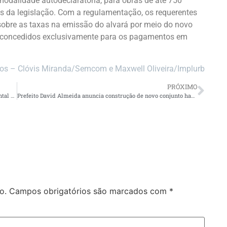
modalidade autodeclaratória, para obras de até 750
s da legislação. Com a regulamentação, os requerentes
obre as taxas na emissão do alvará por meio do novo
ão concedidos exclusivamente para os pagamentos em
os – Clóvis Miranda/Semcom e Maxwell Oliveira/Implurb
PRÓXIMO
TCE-AM encerra seminário sobre regulação e justiça ambiental com debates técnicos na UFAM
Prefeito David Almeida anuncia construção de novo conjunto habitacional com 576 moradias na avenida do Turismo
o.
Campos obrigatórios são marcados com
*