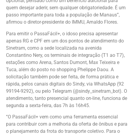
opcional, pensado como um benefício adicional para
quem desejar aderir, sem qualquer obrigatoriedade. É um
passo importante para toda a população de Manaus”,
afirmou o diretor-presidente do IMMU, Arnaldo Flores.
Para emitir o PassaFácil+, o idoso precisa apresentar
apenas RG e CPF em um dos pontos de atendimento do
Sinetram, como a sede localizada na avenida
Constantino Nery, os terminais de integração (T1 ao T7),
estações como Arena, Santos Dumont, Max Teixeira e
Tuca, além do posto no shopping Phelippe Daou. A
solicitação também pode ser feita, de forma prática e
rápida, pelos canais digitais do Sindy, via WhatsApp (92
99194-9292), ou pelo Telegram (@sindy_sinetram_bot). O
atendimento, tanto presencial quanto on-line, funciona de
segunda a sexta-feira, das 7h às 16h45.
“O PassaFácil+ vem como uma ferramenta essencial
para contribuir com a melhoria da oferta de ônibus e para
o planejamento da frota do transporte coletivo. Para o