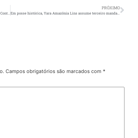
PRÓXIMO
TCE-AM consolida referência nacional ao lançar Manual de Controle das Políticas Penais em Brasília
Em posse histórica, Yara Amazônia Lins assume terceiro mandato e consolida trajetória pioneira no TCE-AM
o.
Campos obrigatórios são marcados com
*