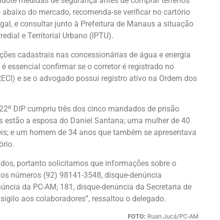
adote medidas de segurança antes de comprar terrenos
 abaixo do mercado, recomenda-se verificar no cartório
legal, e consultar junto à Prefeitura de Manaus a situação
dial e Territorial Urbano (IPTU).
ações cadastrais nas concessionárias de água e energia
 essencial confirmar se o corretor é registrado no
ECI) e se o advogado possui registro ativo na Ordem dos
22º DIP cumpriu três dos cinco mandados de prisão
os estão a esposa do Daniel Santana; uma mulher de 40
veis; e um homem de 34 anos que também se apresentava
ório.
idos, portanto solicitamos que informações sobre o
aos números (92) 98141-3548, disque-denúncia
núncia da PC-AM; 181, disque-denúncia da Secretaria de
igilo aos colaboradores”, ressaltou o delegado.
FOTO:
Ruan Jucá/PC-AM