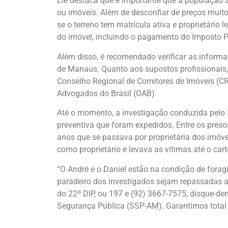
Ele destaca que é importante que a população 
ou imóveis. Além de desconfiar de preços muito
se o terreno tem matrícula ativa e proprietário 
do imóvel, incluindo o pagamento do Imposto Pre
Além disso, é recomendado verificar as inform
de Manaus. Quanto aos supostos profissionais, é
Conselho Regional de Corretores de Imóveis (CR
Advogados do Brasil (OAB).
Até o momento, a investigação conduzida pelo 
preventiva que foram expedidos. Entre os pres
anos que se passava por proprietária dos imó
como proprietário e levava as vítimas até o cart
“O André e o Daniel estão na condição de forag
paradeiro dos investigados sejam repassadas 
do 22º DIP, ou 197 e (92) 3667-7575, disque-de
Segurança Pública (SSP-AM). Garantimos total s