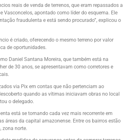
ncios reais de venda de terrenos, que eram repassados a
 Vasconcelos, apontado como líder do esquema. Ele
ntação fraudulenta e está sendo procurado”, explicou o
io é criado, oferecendo o mesmo terreno por valor
sca de oportunidades.
 como Daniel Santana Moreira, que também está na
lher de 30 anos, se apresentavam como corretores e
cais.
zados via Pix em contas que não pertenciam ao
 descoberto quando as vítimas iniciavam obras no local
tou o delegado.
lenta está se tornando cada vez mais recorrente em
s áreas da capital amazonense. Entre os bairros estão
, zona norte.