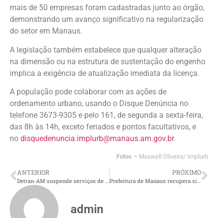
mais de 50 empresas foram cadastradas junto ao órgão,
demonstrando um avanço significativo na regularização
do setor em Manaus.
A legislação também estabelece que qualquer alteração
na dimensão ou na estrutura de sustentação do engenho
implica a exigência de atualização imediata da licença.
A população pode colaborar com as ações de
ordenamento urbano, usando o Disque Denúncia no
telefone 3673-9305 e pelo 161, de segunda a sexta-feira,
das 8h às 14h, exceto feriados e pontos facultativos, e
no
disquedenuncia.implurb@manaus.am.gov.br
.
Fotos –
Maxwell Oliveira/ Implurb
ANTERIOR
PRÓXIMO
Detran-AM suspende serviços de habilitação para adequação devido à CNH do Brasil
Prefeitura de Manaus recupera sistema de drenagem em trecho do bairro São José
admin