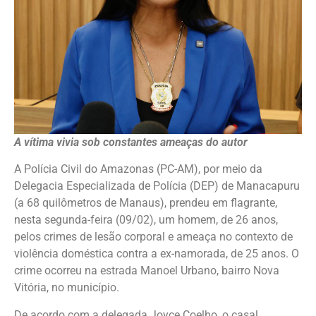
A vítima vivia sob constantes ameaças do autor
A Polícia Civil do Amazonas (PC-AM), por meio da
Delegacia Especializada de Polícia (DEP) de Manacapuru
(a 68 quilômetros de Manaus), prendeu em flagrante,
nesta segunda-feira (09/02), um homem, de 26 anos,
pelos crimes de lesão corporal e ameaça no contexto de
violência doméstica contra a ex-namorada, de 25 anos. O
crime ocorreu na estrada Manoel Urbano, bairro Nova
Vitória, no município.
De acordo com a delegada Joyce Coelho, o casal