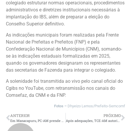
colegiado estruturar normas operacionais, procedimentos
administrativos e diretrizes institucionais necessárias à
implantação do IBS, além de preparar a eleição do
Conselho Superior definitivo.
As indicações municipais foram realizadas pela Frente
Nacional de Prefeitas e Prefeitos (FNP) e pela
Confederação Nacional de Municípios (CNM), somando-
se às indicações estaduais formalizadas em 2025,
quando os governadores designaram os representantes
das secretarias de Fazenda para integrar o colegiado.
A solenidade foi transmitida ao vivo pelo canal oficial do
Cgibs no YouTube, com retransmissão nos canais do
Comsefaz, da CNM e da FNP.
Fotos –
Dhyeizo Lemos/Prefeito-Semcomf
ANTERIOR
PRÓXIMO
Em Manacapuru, PC-AM prende homem por agredir ex-namorada após não aceitar fim do relacionamento
Após adequações, TCE-AM autoriza admissões em Processo Seletivo de Anori