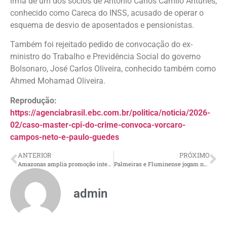
irmã de um dos sócios de Antônio Carlos Camilo Antunes,
conhecido como Careca do INSS, acusado de operar o
esquema de desvio de aposentados e pensionistas.
Também foi rejeitado pedido de convocação do ex-
ministro do Trabalho e Previdência Social do governo
Bolsonaro, José Carlos Oliveira, conhecido também como
Ahmed Mohamad Oliveira.
Reprodução:
https://agenciabrasil.ebc.com.br/politica/noticia/2026-
02/caso-master-cpi-do-crime-convoca-vorcaro-
campos-neto-e-paulo-guedes
ANTERIOR
PRÓXIMO
Amazonas amplia promoção internacional na maior feira de turismo de Portugal
Palmeiras e Fluminense jogam nesta quarta; Rádio Nacional transmite
admin